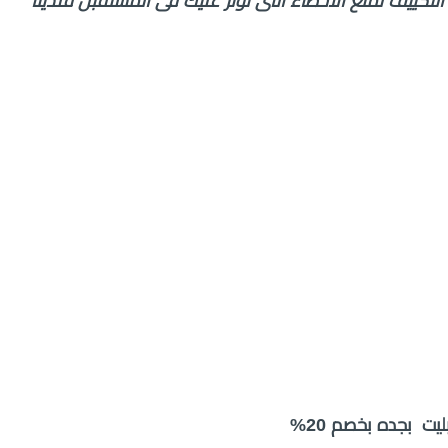
كييف لمنع الاخطاء التى تؤثر عليك فى المستقبل فلدينا
 بجده بخصم 20%