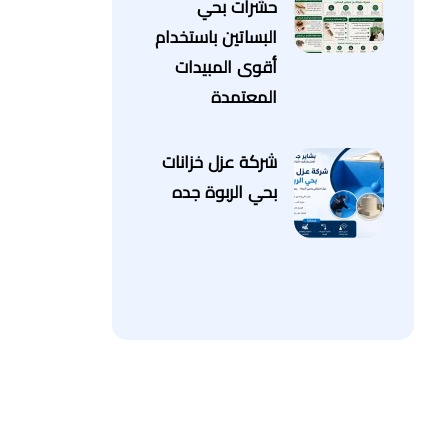
حشرات بحي
البساتين باستخدام
أقوى المبيدات
المعتمدة
شركة عزل خزانات
بحي الربوة جده