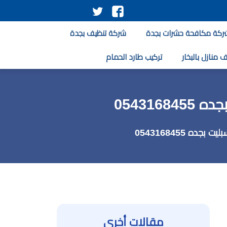
تابعنا
تابعنا
على
على
ركة مكافحة حشرات بجدة
شركة تنظيف بجدة
فيسبوك
تويتر
 منازل بالبخار
تركيب طارد الحمام
05431
 0543168455
مقالات أخرى