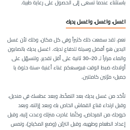
باستثناء عندما تسعى إلى الحصول على رعاية طبية.
اغسل، واغسل، واغسل يديك
نعم، لقد سمعت ذلك كثيراً وفي كل مكان، وذلك لأن غسل
اليدين هو أفضل وسيلة للدفاع لديك. اغسل يديك بالصابون
والماء مراراً لـ 20–30 ثانية على أقل تقدير. ولتسهّل على
أولادك ضبط الوقت فبوسعكم غناء أغنية ‹سنة حلوة يا
جميل› مرّتين كاملتين.
تأكد من غسل يديك بعد التمخّط، وبعد عطسك في منديل،
وقبل ارتداء قناع القماش الخاص بك وبعد إزالته، وبعد
خروجك من المرحاض، وكلّما غادرت منزلك وعدت إليه، وقبل
إعداد الطعام وطهيه، وقبل التزيّن (وضع المكياج)، ولمس