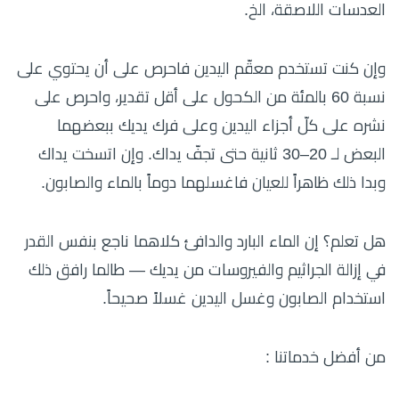
العدسات اللاصقة، الخ.
وإن كنت تستخدم معقّم اليدين فاحرص على أن يحتوي على
نسبة 60 بالمئة من الكحول على أقل تقدير، واحرص على
نشره على كلّ أجزاء اليدين وعلى فرك يديك ببعضهما
البعض لـ 20–30 ثانية حتى تجفّ يداك. وإن اتسخت يداك
وبدا ذلك ظاهراً للعيان فاغسلهما دوماً بالماء والصابون.
هل تعلم؟ إن الماء البارد والدافئ كلاهما ناجع بنفس القدر
في إزالة الجراثيم والفيروسات من يديك — طالما رافق ذلك
استخدام الصابون وغسل اليدين غسلاً صحيحاً.
من أفضل خدماتنا :