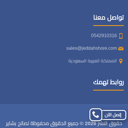
تواصل معنا
0542910316
sales@jeddahshore.com
المملكة العربية السعودية
روابط تهمك
تابعنا
تابعنا
إتصل الآن
على
على
حقوق النشر 2026 © جميع الحقوق محفوظة لصالح بشاير