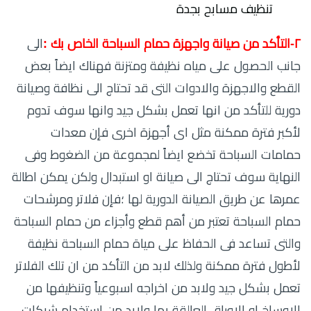
تنظيف مسابح بجدة
٢-التأكد من صيانة واجهزة حمام السباحة الخاص بك :
الى
جانب الحصول على مياه نظيفة ومتزنة فهناك ايضاً بعض
القطع والاجهزة والادوات التى قد تحتاج الى نظافة وصيانة
دورية للتأكد من انها تعمل بشكل جيد وانها سوف تدوم
لأكبر فترة ممكنة مثل اى أجهزة اخرى فإن معدات
حمامات السباحة تخضع ايضاً لمجموعة من الضغوط وفى
النهاية سوف تحتاج الى صيانة او استبدال ولكن يمكن اطالة
عمرها عن طريق الصيانة الدورية لها ؛فإن فلاتر ومرشحات
حمام السباحة تعتبر من أهم قطع وأجزاء من حمام السباحة
والتى تساعد فى الحفاظ على مياة حمام السباحة نظيفة
لأطول فترة ممكنة ولذلك لابد من التأكد من ان تلك الفلاتر
تعمل بشكل جيد ولابد من اخراجه اسبوعياً وتنظيفها من
الاوساخ او الاوراق العالقة بها ولابد من استخدام شبكات