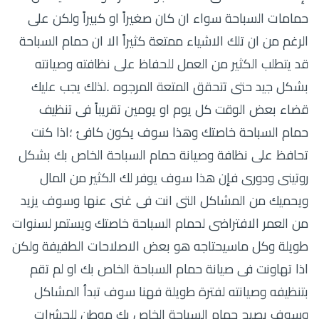
حمامات السباحة سواء ان كان صغيراً او كبيراً ولكن على
الرغم من ان تلك الاشياء ممتعة كثيراً الا ان حمام السباحة
قد يتطلب الكثير من العمل للحفاظ على نظافته وصيانته
بشكل جيد حتى تتحقق المتعة المرجوه .لذلك يجب عليك
قضاء بعض الوقت كل يوم او يومين تقريباً فى تنظيف
حمام السباحة خاصتك وهذا سوف يكون كافئ ؛اذا كنت
تحافظ على نظافة وصيانة حمام السباحة الخاص بك بشكل
روتينى ودورى فإن هذا سوف يوفر لك الكثير من المال
ويحميك من المشاكل التى انت فى غنى عنها وسوف يزيد
من العمر الافتراضى لحمام السباحة خاصتك ويستمر لسنوات
طويلة وكل ماسيحتاجه هو بعض الاصلاحات الطفيفة ولكن
اذا تهاونت فى صيانة حمام السباحة الخاص بك او لم تقم
بتنظيفه وصيانته لفترة طويلة فهنا سوف تبدأ المشاكل
وسوف يصبح حمام السباحة الخاص بك موطن للحشرات