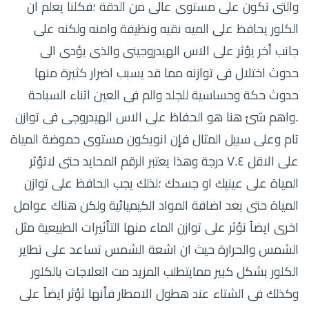
والتى تكون على مستوى عالى من الدقة ؛فكلنا يعلم ان
الكلور يحافظ على الميه نقيه ونظيفة وامنه ولكنه على
جانب أخر يؤثر على الاس الهيدروجينى والذى يؤدى الى
حدوث اختلال فى توازنه مما قد يسبب اضرار كثيرة منها
حدوث حكة وحساسية للجلد والم فى العين اثناء السباحة
.واهم شئ هنا هو الحفاظ على الاس الهيدروجى فى توازن
تام وعلى سبيل المثال فإن انويكون مستوى حموضة المياة
على الاقل ٧.٤ درجة وهذا يعتبر الرقم المحايد حتى لاتؤثر
المياة على عينيك او جسدك ؛لذلك يجب الحافظ على توازن
المياة حتى بعد اضافة المواد الكيميائية ولكن هناك عوامل
اخرى ايضاً تؤثر على توازن الماء منها التأثيرات الطبيعية مثل
الشمس والحرارة حيث ان اشعة الشمس تساعد على تطاير
الكلور بشكل كبير ممايتطلب المزيد مت العلاجات بالكلور
وكذلك فى الشتاء عند هطول الامطار فأنها ثؤثر ايضاً على