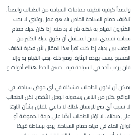
والصدأ كيفية تنظيف حمامات السباحة من الطحالب والصدأ.
تنظيف حمام السباحة الخاص بك هو عمل روتيني لا يحب
الكثيرون القيام به ،لكنه شر لا بد منه. إذا كان لديك حمام
سباحة تقليدي ،فمن المحتمل أن يكون لديك الكثير من
الوقت بين يديك إذا كنت تقرأ هذا المقال لأن فكرة تنظيف
المسبح ليست بهذه الإثارة. ومع ذلك ،يجب القيام به وإلا
فلن يرغب أحد في السباحة فيه. لحسن الحظ ،هناك أدوات و
يمكن أن تكون الطحالب مشكلة في أي حوض سباحة. في
الواقع ،كثير من الناس يسمونه الوحل الأخضر. لكن الطحالب
لا تسبب أي ضرر للإنسان ،لذلك لا داعي للقلق بشأن آثارها
على صحتك. لا تؤثر الطحالب أيضًا على درجة الحموضة أو
توازن الماء في مياه حمام السباحة. يبدو ببساطة قبيحًا