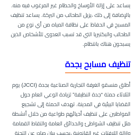
يساعد على إزالة الأوساخ والحطام غير المرغوب فيه منه.
بالإضافة إلى ذلك ،يزيل الطحالب من البركة. يساعد تنظيف
المسبح في الحفاظ على نظافة المياه من أي نوع من
الطحالب والبكتيريا التي قد تسبب العدوى للأشخاص الذين
يسبحون هناك بانتظام.
تنظيف مسابح بجدة
أطلق منسقو الغرفة التجارية الصناعية بجدة (JCCI) يوم
الثلاثاء حملة “جدة النظيفة” لزيادة الوعي العام حول
القضايا البيئية في المدينة. تهدف الحملة إلى تشجيع
المواطنين على تنظيف أحيائهم طواعية من خلال أنشطة
مثل تنظيف الشواطئ والحدائق العامة والتقاط القمامة
وإزالة اللافتات غير القانونية ،بحسب بيان صادر عن اللجنة