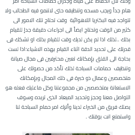
وذلك لان الحفاظ على مياة وجدران حمامات السباحة امر
هام جداً ويجب مسحه وتنظيفه حتى لاتنمو فيه الطحالب ولا
تتواجد فيه البكتريا اللاهوائية وقت تحتاج تلك الامور الى
كثير من الوقت وتحتاج ايضاً الى اجراءات دقيقة جداٍ للقيام
بذلك ..لذلك اذا لم يكن لديك وقت للقيام بذلك او تشكك فى
قدرتك على تحديد الدقة اثناء القيام بهذه الاشياء؛اذا لست
بحاجة الى القلق بإمكانك تعين محترفين فى مجال صيانة
وتنظيف حمامات السباحة لذلك تأكد من حصولك على
متخصصين وعمال ذو خبرة فى ذلك المجال وبإمكانك
الاستعانة بمتخصصين من مجموعتنا وكل ماعليك فعله هو
التواصل معنا وحجز وتحديد الميعاد الذى تريده وسوف
يصلك فريق من الخبراء لدينا وأترك امر حمام السباحة لنا
واستمتع انت بوقتك .