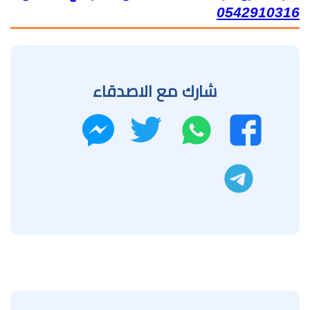
0542910316
شارك مع الاصدقاء
واتساب
تويتر
فيسبوك
ماسنجر
تليجرام