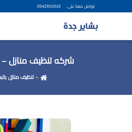
تواصل معنا على:
0542910316
شركه تنظيف منازل – خز
تنظيف منازل بالبخ