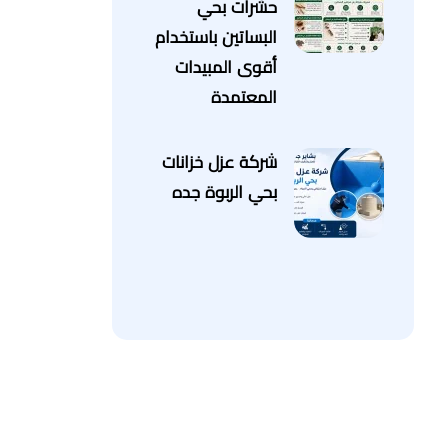
حشرات بحي
البساتين باستخدام
أقوى المبيدات
المعتمدة
شركة عزل خزانات
بحي الربوة جده